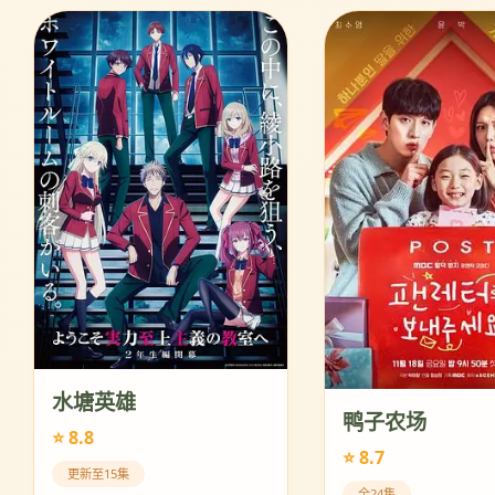
水塘英雄
鸭子农场
⭐ 8.8
⭐ 8.7
更新至15集
全24集