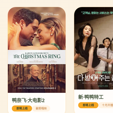
新·鸭鸭特工
鸭奈飞·大电影2
即将上线
十月开
即将上线
暑期嘎映