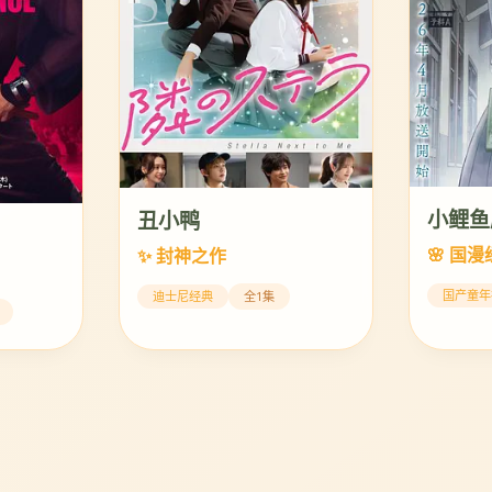
小鲤鱼
丑小鸭
🌸 国
✨ 封神之作
国产童年
迪士尼经典
全1集