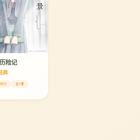
历险记
漫经典
神作
全1季