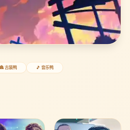
🏯 古装鸭
🎵 音乐鸭