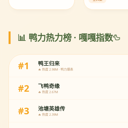
📊 鸭力热力榜 · 嘎嘎指数
#1
鸭王归来
🔥 热度 2.98M · 鸭力爆表
#2
飞鸭奇缘
🔥 热度 2.67M
#3
池塘英雄传
🔥 热度 2.39M