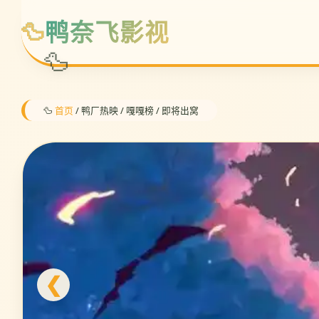
鸭奈飞影视
🦆
首页
/ 鸭厂热映 / 嘎嘎榜 / 即将出窝
❮