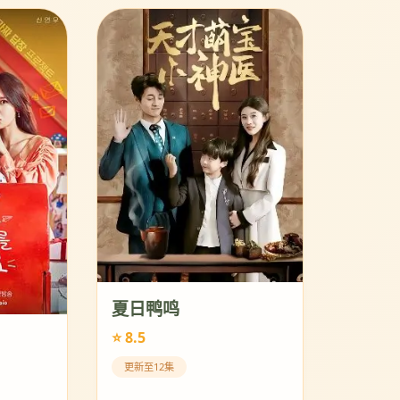
夏日鸭鸣
⭐ 8.5
更新至12集