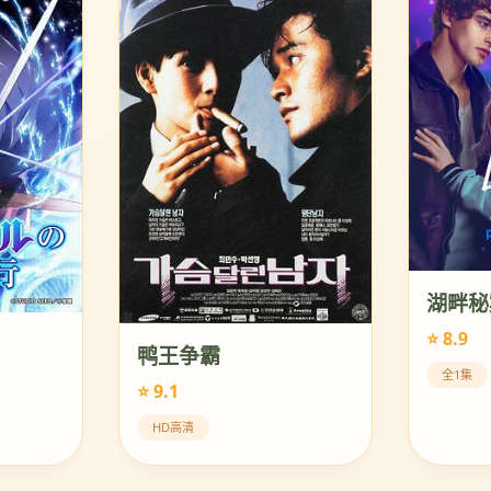
湖畔秘
⭐ 8.9
鸭王争霸
全1集
⭐ 9.1
HD高清