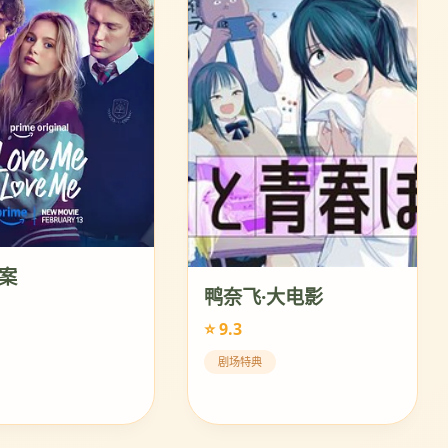
案
鸭奈飞·大电影
⭐ 9.3
剧场特典