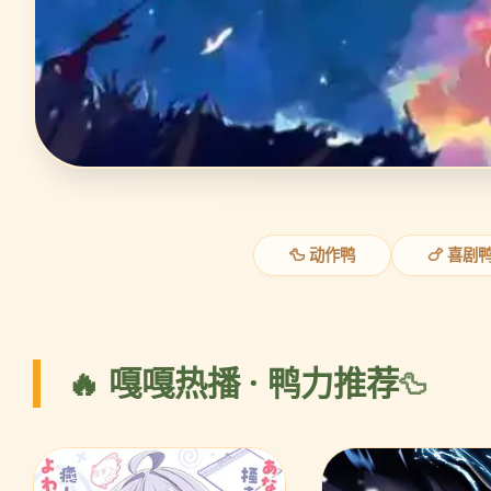
🦆 动作鸭
🍗 喜剧
🔥 嘎嘎热播 · 鸭力推荐