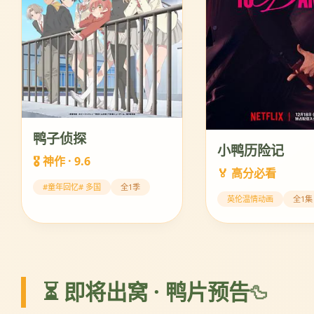
鸭子侦探
小鸭历险记
🎖️ 神作 · 9.6
🏅 高分必看
#童年回忆# 多国
全1季
英伦温情动画
全1集
⏳ 即将出窝 · 鸭片预告