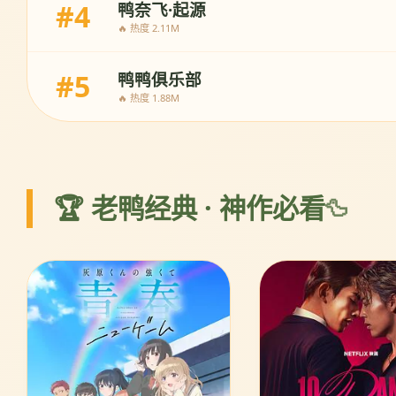
#4
鸭奈飞·起源
🔥 热度 2.11M
#5
鸭鸭俱乐部
🔥 热度 1.88M
🏆 老鸭经典 · 神作必看